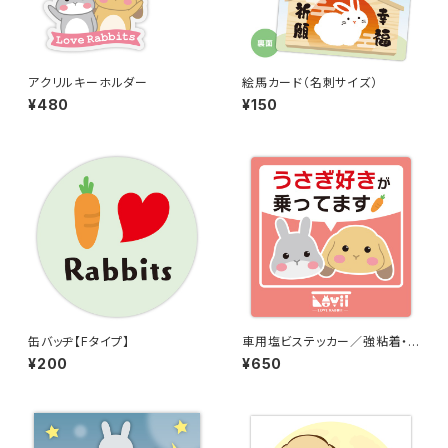
アクリルキーホルダー
絵馬カード（名刺サイズ）
¥480
¥150
缶バッヂ【Fタイプ】
車用塩ビステッカー／強粘着・
再剥離【Cタイプ】
¥200
¥650