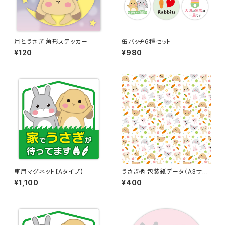
月とうさぎ 角形ステッカー
缶バッヂ6種セット
¥120
¥980
車用マグネット【Aタイプ】
うさぎ柄 包装紙データ（A3サイ
ズ）
¥1,100
¥400