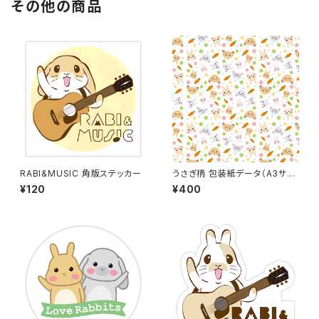
その他の商品
RABI&MUSIC 角版ステッカー
うさぎ柄 包装紙データ（A3サイ
ズ）
¥120
¥400