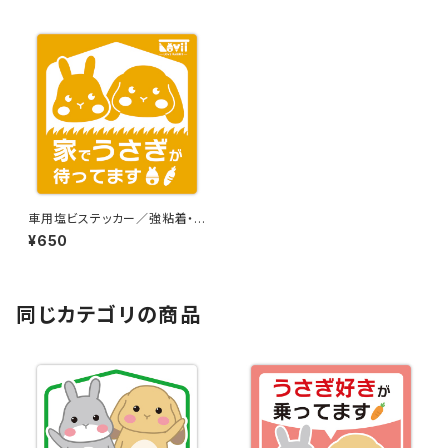
車用塩ビステッカー／強粘着・
再剥離【Bタイプ】
¥650
同じカテゴリの商品