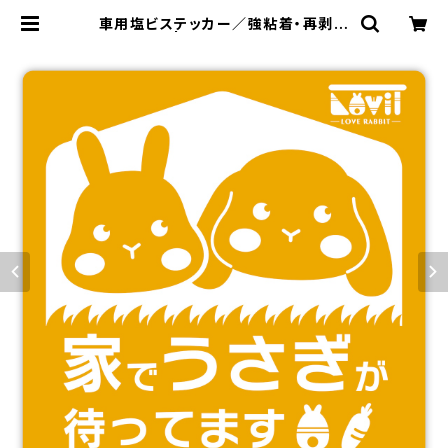
車用塩ビステッカー／強粘着・再剥離
【Bタイプ】 | LoviT ONLINE SHOP